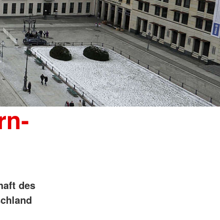
rn-
haft des
schland