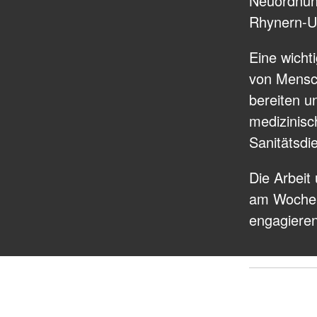
Neuordnung
Rhynern-U
Eine wicht
von Mensch
bereiten un
medizinisc
Sanitätsdi
Die Arbeit
am Wochen
engagieren