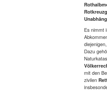
Rothalbm
Rotkreuzg
Unabhängig
Es nimmt i
Abkommen 
diejenigen
Dazu gehö
Naturkatas
Völkerrec
mit den B
zivilen
Ret
insbesond