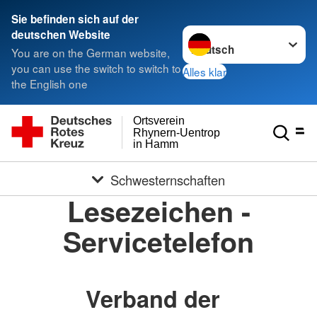
Sie befinden sich auf der
Sprache wechseln zu
deutschen Website
You are on the German website,
you can use the switch to switch to
Alles klar
the English one
Ortsverein
Rhynern-Uentrop
in Hamm
Schwesternschaften
Lesezeichen -
Servicetelefon
Verband der