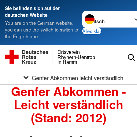
Sie befinden sich auf der
Sprache wechseln zu
deutschen Website
You are on the German website,
you can use the switch to switch to
Alles klar
the English one
Ortsverein
Rhynern-Uentrop
in Hamm
Genfer Abkommen leicht verständlich
Genfer Abkommen -
Leicht verständlich
(Stand: 2012)