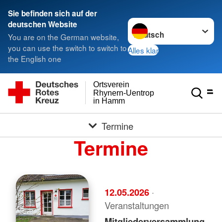
Sie befinden sich auf der
Sprache wechseln zu
deutschen Website
You are on the German website,
you can use the switch to switch to
Alles klar
the English one
Ortsverein
Rhynern-Uentrop
in Hamm
Termine
Termine
12.05.2026
·
Veranstaltungen
Mitgliederversammlung