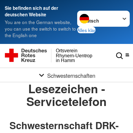
Sie befinden sich auf der
Sprache wechseln zu
deutschen Website
You are on the German website,
you can use the switch to switch to
Alles klar
the English one
Ortsverein
Rhynern-Uentrop
in Hamm
Schwesternschaften
Lesezeichen -
Servicetelefon
Schwesternschaft DRK-