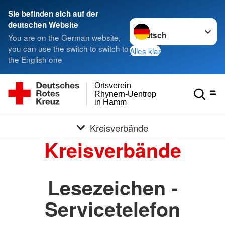
Sie befinden sich auf der
Sprache wechseln zu
deutschen Website
You are on the German website,
you can use the switch to switch to
Alles klar
the English one
Ortsverein
Rhynern-Uentrop
in Hamm
Kreisverbände
Kreisverbände
Lesezeichen -
Servicetelefon