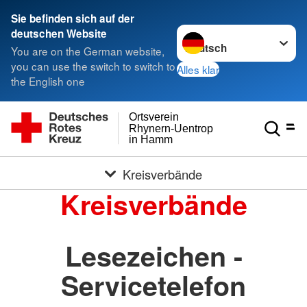
Sie befinden sich auf der
Sprache wechseln zu
deutschen Website
You are on the German website,
you can use the switch to switch to
Alles klar
the English one
Ortsverein
Rhynern-Uentrop
in Hamm
Kreisverbände
Kreisverbände
Lesezeichen -
Servicetelefon