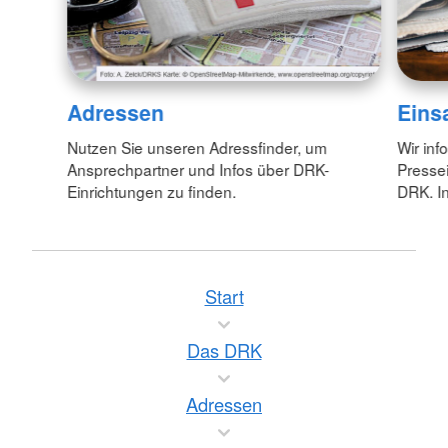
Adressen
Eins
Nutzen Sie unseren Adressfinder, um
Wir inf
Ansprechpartner und Infos über DRK-
Pressei
Einrichtungen zu finden.
DRK. In
Start
Das DRK
Adressen