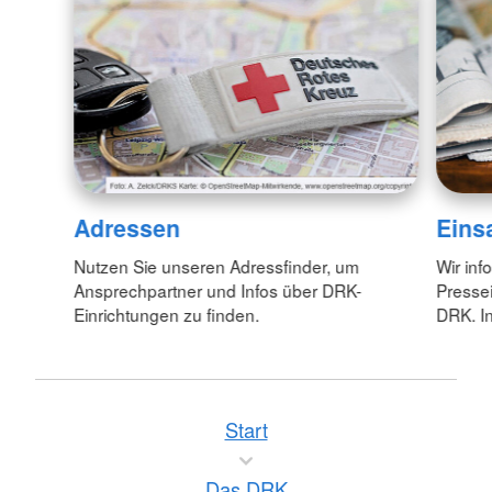
Adressen
Eins
Nutzen Sie unseren Adressfinder, um
Wir inf
Ansprechpartner und Infos über DRK-
Pressei
Einrichtungen zu finden.
DRK. In
Start
Das DRK