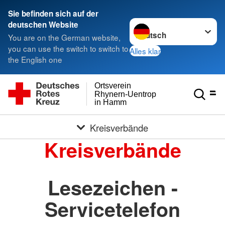
Sie befinden sich auf der
Sprache wechseln zu
deutschen Website
You are on the German website,
you can use the switch to switch to
Alles klar
the English one
Ortsverein
Rhynern-Uentrop
in Hamm
Kreisverbände
Kreisverbände
Lesezeichen -
Servicetelefon