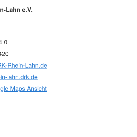
n-Lahn e.V.
4 0
420
RK-Rhein-Lahn.de
in-lahn.drk.de
ogle Maps Ansicht