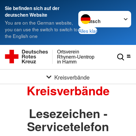
Sie befinden sich auf der
Sprache wechseln zu
deutschen Website
You are on the German website,
you can use the switch to switch to
Alles klar
the English one
Ortsverein
Rhynern-Uentrop
in Hamm
Kreisverbände
Kreisverbände
Lesezeichen -
Servicetelefon