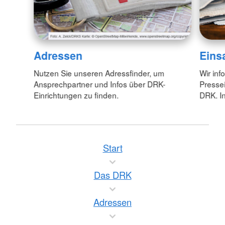
Adressen
Eins
Nutzen Sie unseren Adressfinder, um
Wir inf
Ansprechpartner und Infos über DRK-
Pressei
Einrichtungen zu finden.
DRK. In
Start
Das DRK
Adressen