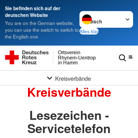
Sie befinden sich auf der
Sprache wechseln zu
deutschen Website
You are on the German website,
you can use the switch to switch to
Alles klar
the English one
Ortsverein
Rhynern-Uentrop
in Hamm
Kreisverbände
Kreisverbände
Lesezeichen -
Servicetelefon