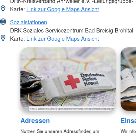
DRK-Kreisverband Ahrweiler e.V. -Leitungsgruppe-
Karte:
Link zur Google Maps Ansicht
Sozialstationen
DRK-Soziales Servicezentrum Bad Breisig-Brohltal
Karte:
Link zur Google Maps Ansicht
Adressen
Eins
Nutzen Sie unseren Adressfinder, um
Wir inf