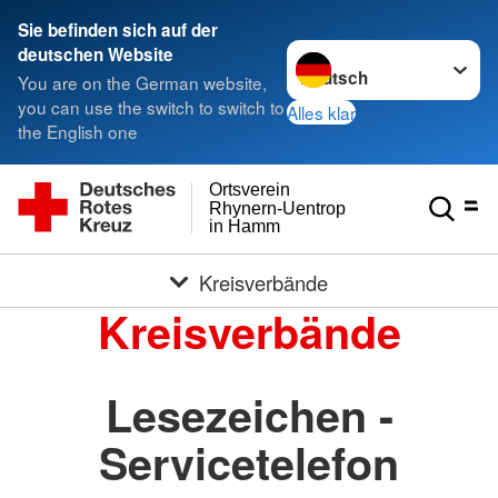
Sie befinden sich auf der
Sprache wechseln zu
deutschen Website
You are on the German website,
you can use the switch to switch to
Alles klar
the English one
Ortsverein
Rhynern-Uentrop
in Hamm
Kreisverbände
Kreisverbände
Lesezeichen -
Servicetelefon